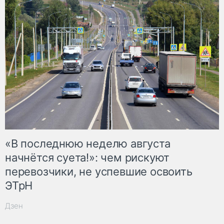
«В последнюю неделю августа
начнётся суета!»: чем рискуют
перевозчики, не успевшие освоить
ЭТрН
Дзен