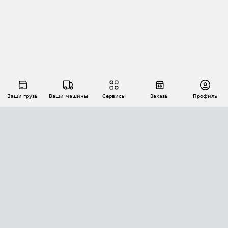
Ваши грузы
Ваши машины
Сервисы
Заказы
Профиль
АВТОМАТИЗАЦИЯ ПЕРЕВОЗОК
Площадки
Заказы
Торги
Тендеры
АТИ-Доки
GPS-мониторинг
АТИ Мессенджер
Цепочки грузов
API ATI.SU
ПОЛЕЗНОЕ