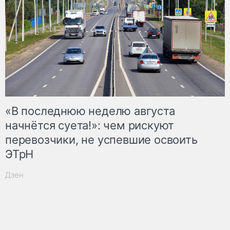
«В последнюю неделю августа
начнётся суета!»: чем рискуют
перевозчики, не успевшие освоить
ЭТрН
Дзен