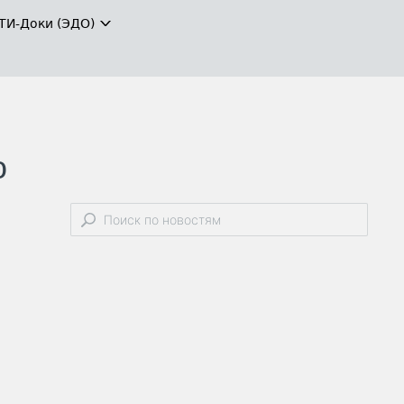
ТИ-Доки (ЭДО)
о