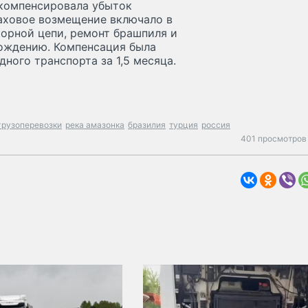
 компенсировала убыток
раховое возмещение включало в
корной цепи, ремонт брашпиля и
ождению. Компенсация была
ного транспорта за 1,5 месяца.
грузоперевозки
река амазонка
бразилия
турция
россия
401 просмотров 