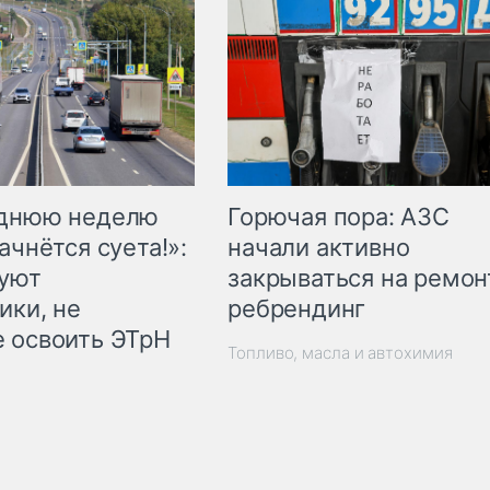
Горючая пора: АЗС
еднюю неделю
начали активно
ачнётся суета!»:
закрываться на ремон
куют
ребрендинг
ики, не
 освоить ЭТрН
Топливо, масла и автохимия