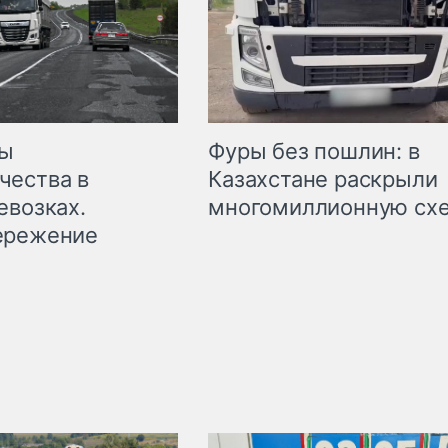
мы
Фуры без пошлин: в
чества в
Казахстане раскрыли
евозках.
многомиллионную сх
ережение