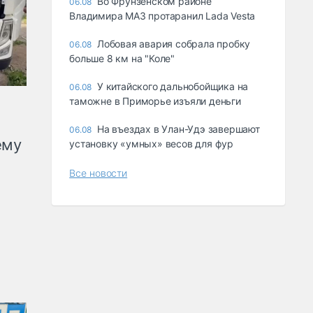
Во Фрунзенском районе
06.08
Владимира МАЗ протаранил Lada Vesta
Лобовая авария собрала пробку
06.08
больше 8 км на "Коле"
У китайского дальнобойщика на
06.08
таможне в Приморье изъяли деньги
Ha въeздax в Улaн-Удэ зaвepшaют
06.08
ему
ycтaнoвкy «yмныx» вecoв для фyp
Все новости