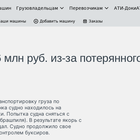
ашин
Грузовладельцам
Перевозчикам
АТИ-Доки
А
Ваши машины
Добавить машину
Заказы
 млн руб. из-за потерянног
анспортировку груза по
нка судно находилось на
и. Попытка судна сняться с
брашпиля). В результате якорь с
дал. Судно продолжило свое
контролем буксиров.