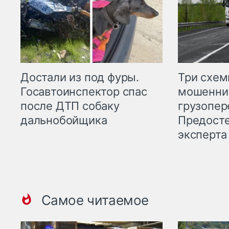
Три схе
Достали из под фуры.
мошенни
Госавтоинспектор спас
грузопер
после ДТП собаку
Предост
дальнобойщика
эксперта
Самое читаемое