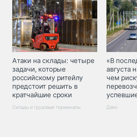
Атаки на склады: четыре
«В посл
задачи, которые
августа н
российскому ритейлу
чем рис
предстоит решить в
перевозч
кратчайшие сроки
успевшие
Склады и грузовые терминалы
Дзен