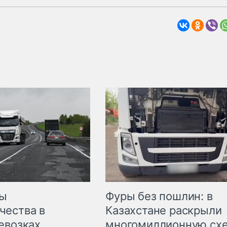
мы
Фуры без пошлин: в
чества в
Казахстане раскрыли
евозках.
многомиллионную сх