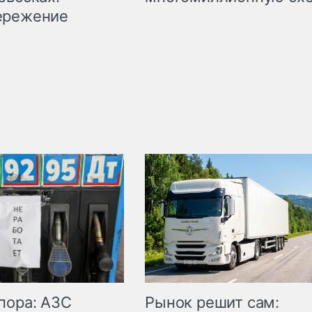
ережение
пора: АЗС
Рынок решит сам: