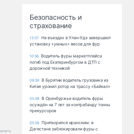
Безопасность и
страхование
Ha въeздax в Улaн-Удэ зaвepшaют
13:07
ycтaнoвкy «yмныx» вecoв для фyp
Водитель фуры маркетплейса
10:56
погиб под Екатеринбургом в ДТП с
дорожной техникой
В Бурятии водитель грузовика из
09:36
Китая уронил ротор на трассу «Байкал»
В Оренбуржье водитель фуры
05.08
осуждён на 7 лет за контрабанду тонны
прекурсоров
Притворился иранским: в
05.08
Дагестане заблокировали фуры с
всего.