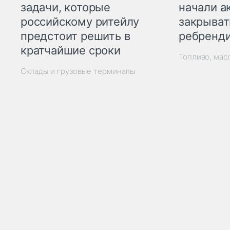
начали а
задачи, которые
закрыват
российскому ритейлу
ребренд
предстоит решить в
кратчайшие сроки
Топливо, мас
Склады и грузовые терминалы