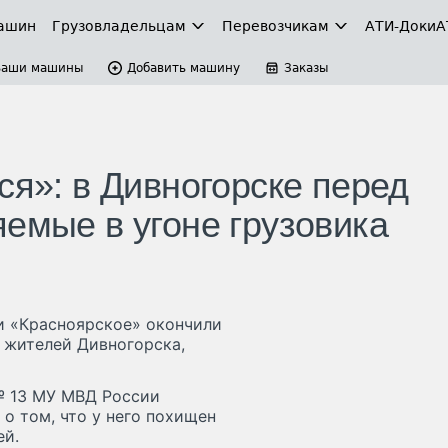
ашин
Грузовладельцам
Перевозчикам
АТИ-Доки
А
Ваши машины
Добавить машину
Заказы
ся»: в Дивногорске перед
емые в угоне грузовика
и «Красноярское» окончили
 жителей Дивногорска,
№ 13 МУ МВД России
о том, что у него похищен
ей.