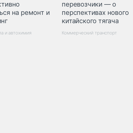
ктивно
перевозчики — о
ься на ремонт и
перспективах нового
инг
китайского тягача
ла и автохимия
Коммерческий транспорт