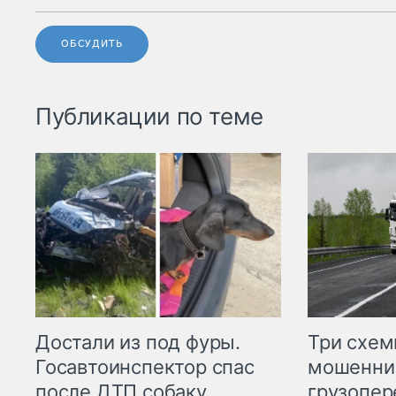
ОБСУДИТЬ
Публикации по теме
Три схе
Достали из под фуры.
мошенни
Госавтоинспектор спас
грузопер
после ДТП собаку