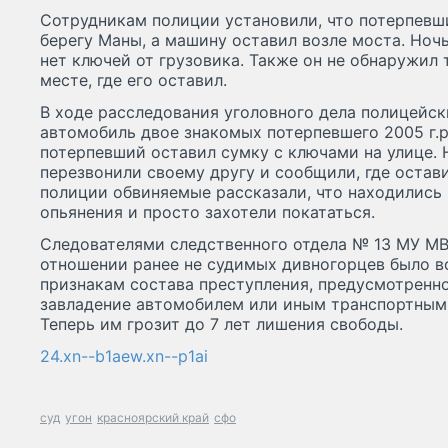
Сотрудникам полиции установили, что потерпевш
берегу Маны, а машину оставил возле моста. Ночь
нет ключей от грузовика. Также он не обнаружил
месте, где его оставил.
В ходе расследования уголовного дела полицейск
автомобиль двое знакомых потерпевшего 2005 г.р
потерпевший оставил сумку с ключами на улице.
перезвонили своему другу и сообщили, где остав
полиции обвиняемые рассказали, что находились 
опьянения и просто захотели покататься.
Следователями следственного отдела № 13 МУ МВ
отношении ранее не судимых дивногорцев было в
признакам состава преступления, предусмотренно
завладение автомобилем или иным транспортным 
Теперь им грозит до 7 лет лишения свободы.
24.xn--b1aew.xn--p1ai
суд
угон
красноярский край
сфо