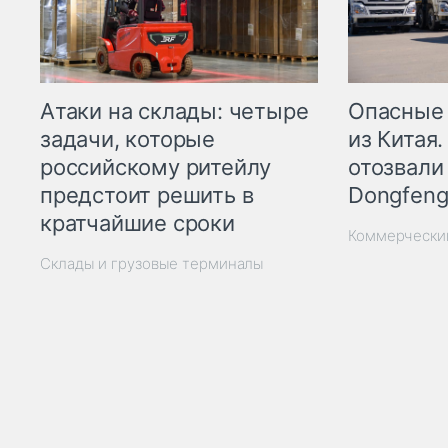
Опасные
Атаки на склады: четыре
из Китая.
задачи, которые
отозвали
российскому ритейлу
Dongfeng
предстоит решить в
кратчайшие сроки
Коммерчески
Склады и грузовые терминалы