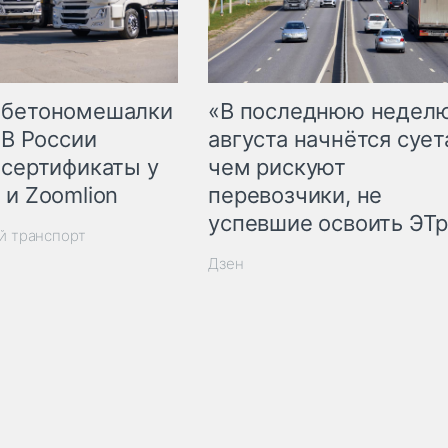
 бетономешалки
«В последнюю недел
 В России
августа начнётся суета
 сертификаты у
чем рискуют
 и Zoomlion
перевозчики, не
успевшие освоить ЭТ
й транспорт
Дзен