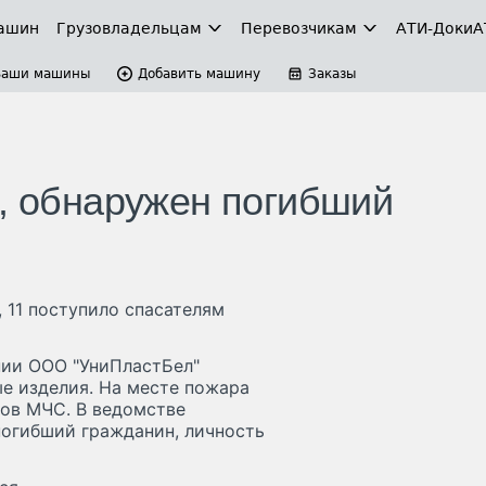
ашин
Грузовладельцам
Перевозчикам
АТИ-Доки
А
Ваши машины
Добавить машину
Заказы
д, обнаружен погибший
 11 поступило спасателям
нии ООО "УниПластБел"
ые изделия. На месте пожара
ков МЧС. В ведомстве
погибший гражданин, личность