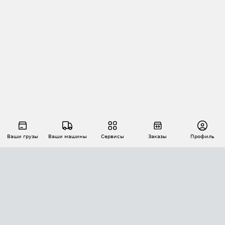
Ваши грузы
Ваши машины
Сервисы
Заказы
Профиль
АВТОМАТИЗАЦИЯ ПЕРЕВОЗОК
Площадки
Заказы
Торги
Тендеры
АТИ-Доки
GPS-мониторинг
АТИ Мессенджер
Цепочки грузов