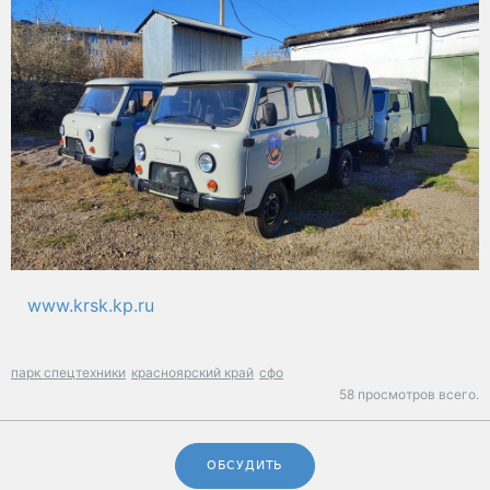
www.krsk.kp.ru
парк спецтехники
красноярский край
сфо
58 просмотров всего.
ОБСУДИТЬ