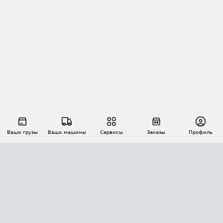
Ваши грузы
Ваши машины
Сервисы
Заказы
Профиль
АВТОМАТИЗАЦИЯ ПЕРЕВОЗОК
Площадки
Заказы
Торги
Тендеры
АТИ-Доки
GPS-мониторинг
АТИ Мессенджер
Цепочки грузов