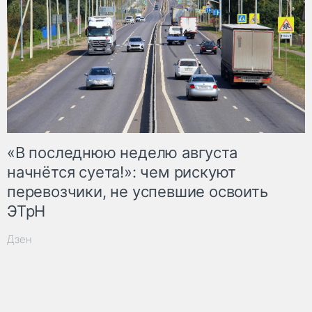
«В последнюю неделю августа
начнётся суета!»: чем рискуют
перевозчики, не успевшие освоить
ЭТрН
Дзен