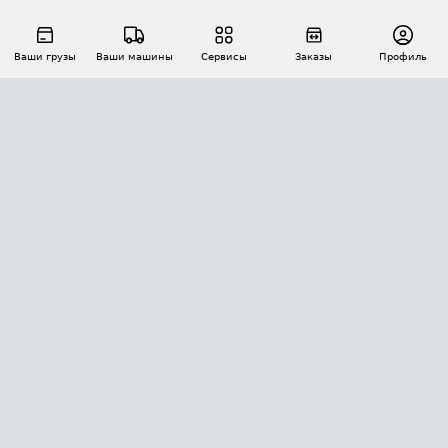
Ваши грузы
Ваши машины
Сервисы
Заказы
Профиль
АВТОМАТИЗАЦИЯ ПЕРЕВОЗОК
Площадки
Заказы
Торги
Тендеры
АТИ-Доки
GPS-мониторинг
АТИ Мессенджер
Цепочки грузов
API ATI.SU
ПОЛЕЗНОЕ
Расчет расстояний
БЕЗОПАСНОСТЬ
Академия ATI.SU
ATI.SU о безопасности
Звезды ATI.SU на вашем сайте
КОНТАКТЫ И ТАРИФЫ
Памятка по проверке контрагентов
Индекс ATI.SU FTL РФ
О системе ATI.SU
Светофор+
Средние ставки
ИНФОРМАЦИЯ
Контактная информация