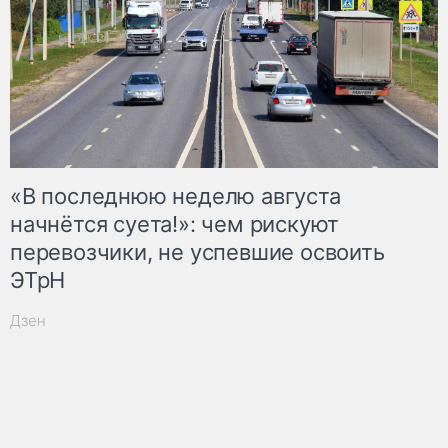
«В последнюю неделю августа
начнётся суета!»: чем рискуют
перевозчики, не успевшие освоить
ЭТрН
Дзен