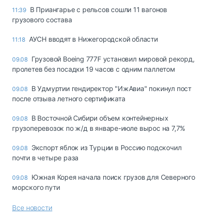
В Приангарье с рельсов сошли 11 вагонов
11:39
грузового состава
АУСН вводят в Нижегородской области
11:18
Грузовой Boeing 777F установил мировой рекорд,
09.08
пролетев без посадки 19 часов с одним паллетом
В Удмуртии гендиректор "ИжАвиа" покинул пост
09.08
после отзыва летного сертификата
В Восточной Сибири объем контейнерных
09.08
грузоперевозок по ж/д в январе-июле вырос на 7,7%
Экспорт яблок из Турции в Россию подскочил
09.08
почти в четыре раза
Южная Корея начала поиск грузов для Северного
09.08
морского пути
Все новости