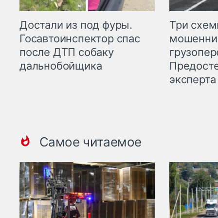
Три схе
Достали из под фуры.
мошенни
Госавтоинспектор спас
грузопер
после ДТП собаку
Предост
дальнобойщика
эксперта
Самое читаемое