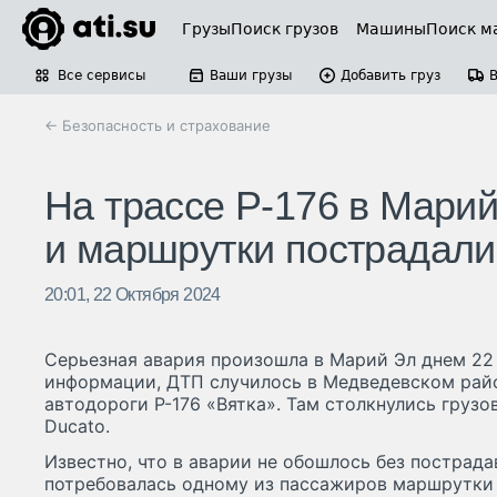
Грузы
Поиск грузов
Машины
Поиск м
Все сервисы
Ваши грузы
Добавить груз
← Безопасность и страхование
На трассе Р-176 в Марий
и маршрутки пострадали
20:01, 22 Октября 2024
Серьезная авария произошла в Марий Эл днем 22
информации, ДТП случилось в Медведевском райо
автодороги Р-176 «Вятка». Там столкнулись грузо
Ducato.
Известно, что в аварии не обошлось без пострад
потребовалась одному из пассажиров маршрутки 