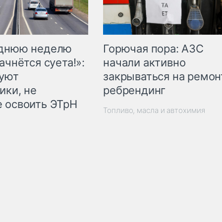
Горючая пора: АЗС
еднюю неделю
начали активно
ачнётся суета!»:
закрываться на ремон
куют
ребрендинг
ики, не
 освоить ЭТрН
Топливо, масла и автохимия