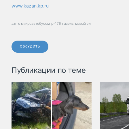
www.kazan.kp.ru
дтп с микроавтобусом
р-176
газель
марий эл
ОБСУДИТЬ
Публикации по теме