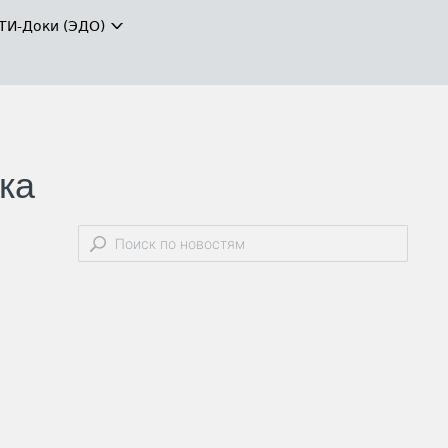
ТИ-Доки (ЭДО)
ка