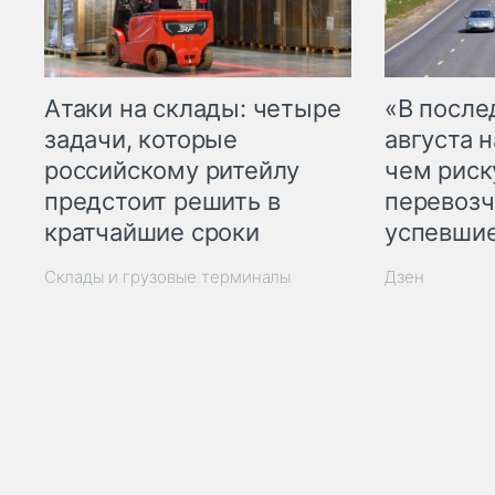
Атаки на склады: четыре
«В посл
задачи, которые
августа н
российскому ритейлу
чем рис
предстоит решить в
перевозч
кратчайшие сроки
успевшие
Склады и грузовые терминалы
Дзен