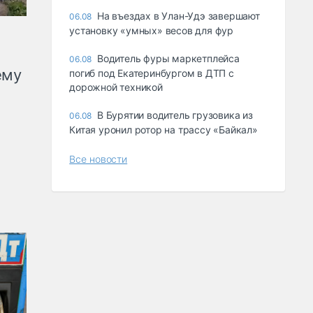
Ha въeздax в Улaн-Удэ зaвepшaют
06.08
ycтaнoвкy «yмныx» вecoв для фyp
Водитель фуры маркетплейса
06.08
ему
погиб под Екатеринбургом в ДТП с
дорожной техникой
В Бурятии водитель грузовика из
06.08
Китая уронил ротор на трассу «Байкал»
Все новости