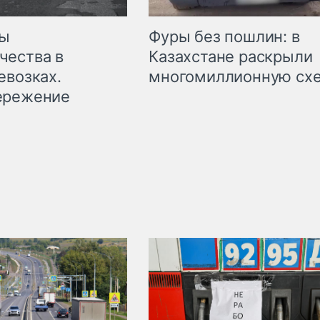
мы
Фуры без пошлин: в
чества в
Казахстане раскрыли
евозках.
многомиллионную сх
ережение