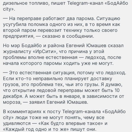
дизельное топливо, пишет Telegram-канал «БодАйбо
city».
— На переправе работают два парома. Ситуацию
усугубила поломка одного из них, в то время как
второй паром перевозит технику только своего
предприятия, — сказано в сообщении.
Но мэр Бодайбо и района Евгений Юмашев сказал
журналисту «ИрСити», что причина у этой
проблемы вполне естественная — ледоход, после
начала которого паромы ходить уже не могут.
— Это естественная ситуация, потому что ледоход.
Если кто-то неправильно планирует доставку
грузов, это проблема тех, чьи это грузы. Я думаю,
что открытие ледовой переправы может быть 10
декабря. А может быть в январе, в зависимости от
мороза, — заявил Евгений Юмашев.
В комментариях к посту Telegram-канала «БодАйбо
city» люди тоже не могут понять, чему все
удивляются — «Как будто впервые такое» и
«Каждый год одно и то же» пишут они.