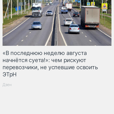
«В последнюю неделю августа
начнётся суета!»: чем рискуют
перевозчики, не успевшие освоить
ЭТрН
Дзен