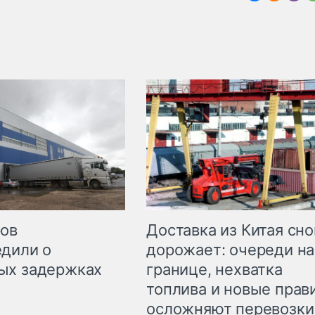
Доставка из Китая сно
ров
дорожает: очереди на
дили о
границе, нехватка
ых задержках
топлива и новые прав
осложняют перевозки