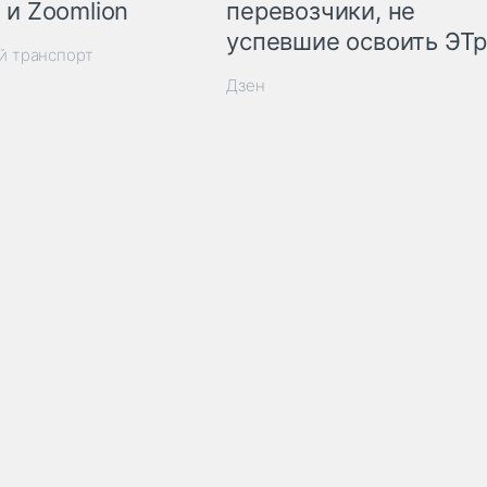
 и Zoomlion
перевозчики, не
успевшие освоить ЭТ
й транспорт
Дзен