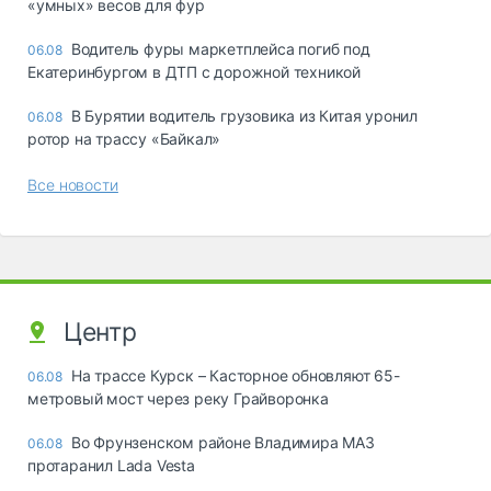
«yмныx» вecoв для фyp
Водитель фуры маркетплейса погиб под
06.08
Екатеринбургом в ДТП с дорожной техникой
В Бурятии водитель грузовика из Китая уронил
06.08
ротор на трассу «Байкал»
Все новости
Центр
На трассе Курск – Касторное обновляют 65-
06.08
метровый мост через реку Грайворонка
Во Фрунзенском районе Владимира МАЗ
06.08
протаранил Lada Vesta