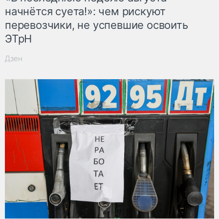
начнётся суета!»: чем рискуют
перевозчики, не успевшие освоить
ЭТрН
Дзен