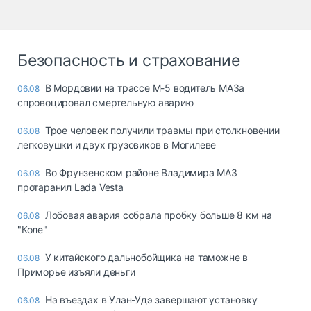
Безопасность и страхование
В Мордовии на трассе М-5 водитель МАЗа
06.08
спровоцировал смертельную аварию
Трое человек получили травмы при столкновении
06.08
легковушки и двух грузовиков в Могилеве
Во Фрунзенском районе Владимира МАЗ
06.08
протаранил Lada Vesta
Лобовая авария собрала пробку больше 8 км на
06.08
"Коле"
У китайского дальнобойщика на таможне в
06.08
Приморье изъяли деньги
Ha въeздax в Улaн-Удэ зaвepшaют ycтaнoвкy
06.08