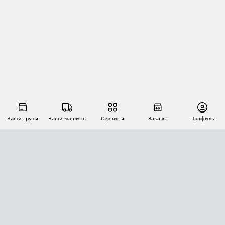
Ваши грузы
Ваши машины
Сервисы
Заказы
Профиль
АВТОМАТИЗАЦИЯ ПЕРЕВОЗОК
Площадки
Заказы
Торги
Тендеры
АТИ-Доки
GPS-мониторинг
АТИ Мессенджер
Цепочки грузов
API ATI.SU