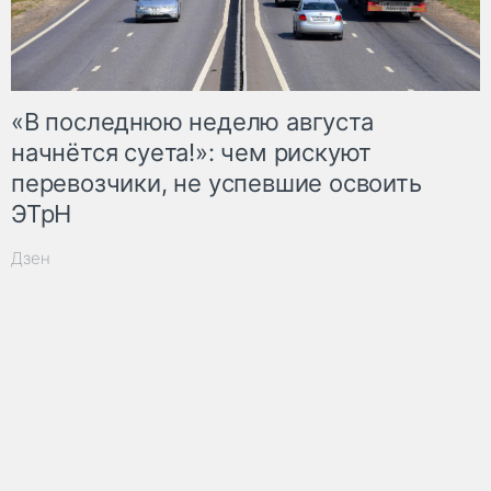
«В последнюю неделю августа
начнётся суета!»: чем рискуют
перевозчики, не успевшие освоить
ЭТрН
Дзен