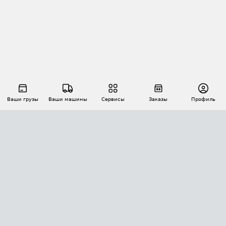
Ваши грузы
Ваши машины
Сервисы
Заказы
Профиль
АВТОМАТИЗАЦИЯ ПЕРЕВОЗОК
Площадки
Заказы
Торги
Тендеры
АТИ-Доки
GPS-мониторинг
АТИ Мессенджер
Цепочки грузов
API ATI.SU
ПОЛЕЗНОЕ