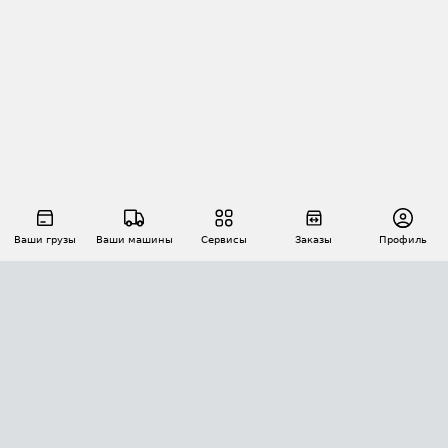
Ваши грузы
Ваши машины
Сервисы
Заказы
Профиль
АВТОМАТИЗАЦИЯ ПЕРЕВОЗОК
Площадки
Заказы
Торги
Тендеры
АТИ-Доки
GPS-мониторинг
АТИ Мессенджер
Цепочки грузов
API ATI.SU