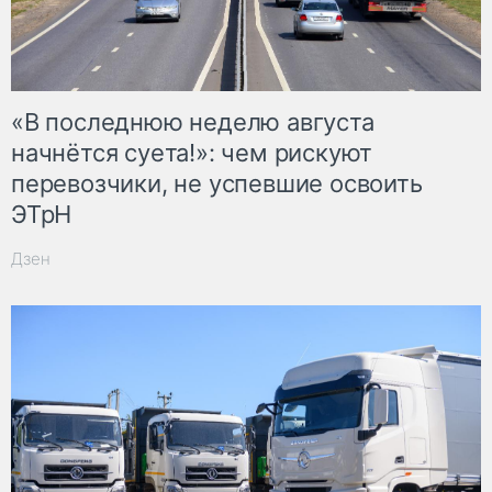
«В последнюю неделю августа
начнётся суета!»: чем рискуют
перевозчики, не успевшие освоить
ЭТрН
Дзен