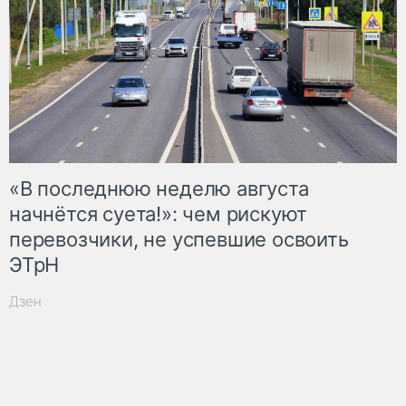
«В последнюю неделю августа
начнётся суета!»: чем рискуют
перевозчики, не успевшие освоить
ЭТрН
Дзен