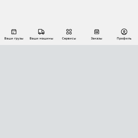
Ваши грузы
Ваши машины
Сервисы
Заказы
Профиль
АВТОМАТИЗАЦИЯ ПЕРЕВОЗОК
Площадки
Заказы
Торги
Тендеры
АТИ-Доки
GPS-мониторинг
АТИ Мессенджер
Цепочки грузов
API ATI.SU
ПОЛЕЗНОЕ
Расчет расстояний
БЕЗОПАСНОСТЬ
Академия ATI.SU
ATI.SU о безопасности
Звезды ATI.SU на вашем сайте