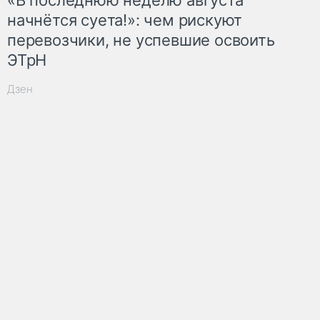
начнётся суета!»: чем рискуют
перевозчики, не успевшие освоить
ЭТрН
Дзен