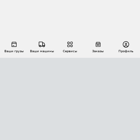
Ваши грузы
Ваши машины
Сервисы
Заказы
Профиль
АВТОМАТИЗАЦИЯ ПЕРЕВОЗОК
Площадки
Заказы
Торги
Тендеры
АТИ-Доки
GPS-мониторинг
АТИ Мессенджер
Цепочки грузов
API ATI.SU
ПОЛЕЗНОЕ
Расчет расстояний
БЕЗОПАСНОСТЬ