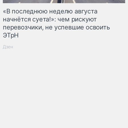
«В последнюю неделю августа
начнётся суета!»: чем рискуют
перевозчики, не успевшие освоить
ЭТрН
Дзен