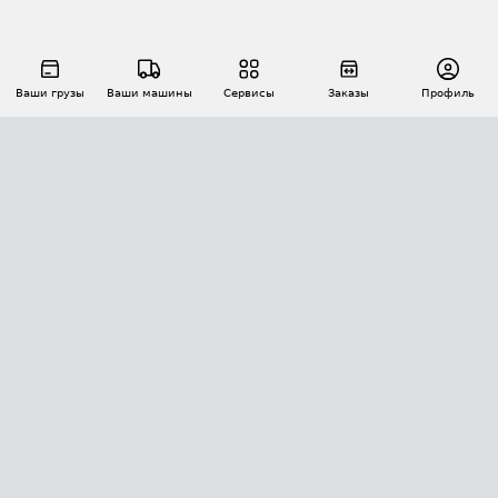
Ваши грузы
Ваши машины
Сервисы
Заказы
Профиль
АВТОМАТИЗАЦИЯ ПЕРЕВОЗОК
Площадки
Заказы
Торги
Тендеры
АТИ-Доки
GPS-мониторинг
АТИ Мессенджер
Цепочки грузов
API ATI.SU
ПОЛЕЗНОЕ
Расчет расстояний
БЕЗОПАСНОСТЬ
Академия ATI.SU
ATI.SU о безопасности
Звезды ATI.SU на вашем сайте
КОНТАКТЫ И ТАРИФЫ
Памятка по проверке контрагентов
Индекс ATI.SU FTL РФ
О системе ATI.SU