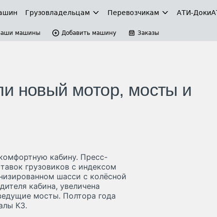
ашин
Грузовладельцам
Перевозчикам
АТИ-Доки
А
Ваши машины
Добавить машину
Заказы
и новый мотор, мосты и
комфортную кабину. Пресс-
ставок грузовиков с индексом
ернизированном шасси с колёсной
дителя кабина, увеличена
ведущие мосты. Полтора года
алы К3.