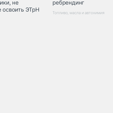
ребрендинг
ики, не
 освоить ЭТрН
Топливо, масла и автохимия