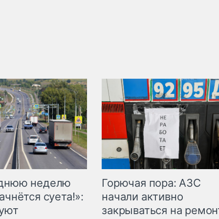
Горючая пора: АЗС
еднюю неделю
начали активно
ачнётся суета!»:
закрываться на ремон
куют