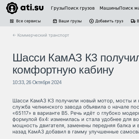
Грузы
Поиск грузов
Машины
Поиск м
Все сервисы
Ваши грузы
Добавить груз
← Коммерческий транспорт
Шасси КамАЗ К3 получил
комфортную кабину
10:33, 26 Октября 2024
Шасси КамАЗ К3 получили новый мотор, мосты и 
служба челнинского завода объявила о начале по
«65117» в варианте B5. Речь идёт о глубоко мод
формулой 6х4: изменилась и стала удобнее для во
мощность двигателя, заменены передняя балка и 
назад КамАЗ добавил в гамму улучшенные самосв