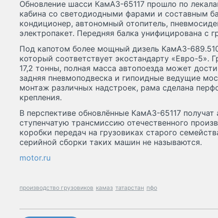
Обновление шасси КамАЗ-65117 прошло по лекала
кабина со светодиодными фарами и составным ба
кондиционер, автономный отопитель, пневмосиден
электропакет. Передняя балка унифицирована с г
Под капотом более мощный дизель КамАЗ-689.510-
который соответствует экостандарту «Евро-5». 
17,2 тонны, полная масса автопоезда может дости
задняя пневмоподвеска и гипоидные ведущие мос
монтаж различных надстроек, рама сделана перф
крепления.
В перспективе обновлённые КамАЗ-65117 получат
ступенчатую трансмиссию отечественного произв
коробки передач на грузовиках старого семейств
серийной сборки таких машин не называются.
motor.ru
производство грузовиков
камаз
татарстан
пфо