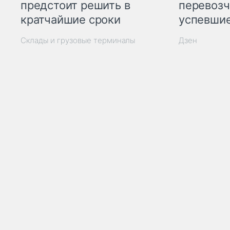
предстоит решить в
перевозч
кратчайшие сроки
успевшие
Склады и грузовые терминалы
Дзен