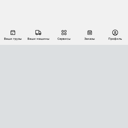
Ваши грузы
Ваши машины
Сервисы
Заказы
Профиль
АВТОМАТИЗАЦИЯ ПЕРЕВОЗОК
Площадки
Заказы
Торги
Тендеры
АТИ-Доки
GPS-мониторинг
АТИ Мессенджер
Цепочки грузов
API ATI.SU
ПОЛЕЗНОЕ
Расчет расстояний
БЕЗОПАСНОСТЬ
Академия ATI.SU