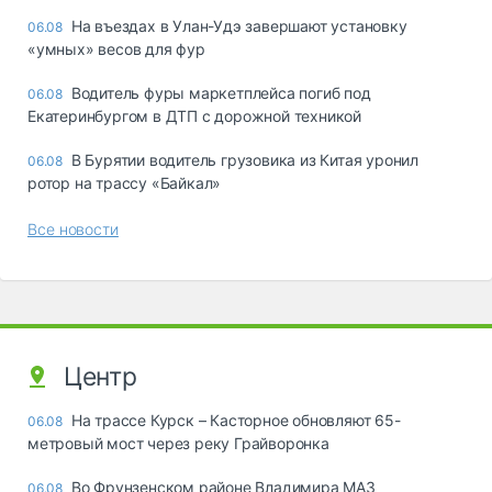
Ha въeздax в Улaн-Удэ зaвepшaют ycтaнoвкy
06.08
«yмныx» вecoв для фyp
Водитель фуры маркетплейса погиб под
06.08
Екатеринбургом в ДТП с дорожной техникой
В Бурятии водитель грузовика из Китая уронил
06.08
ротор на трассу «Байкал»
Все новости
Центр
На трассе Курск – Касторное обновляют 65-
06.08
метровый мост через реку Грайворонка
Во Фрунзенском районе Владимира МАЗ
06.08