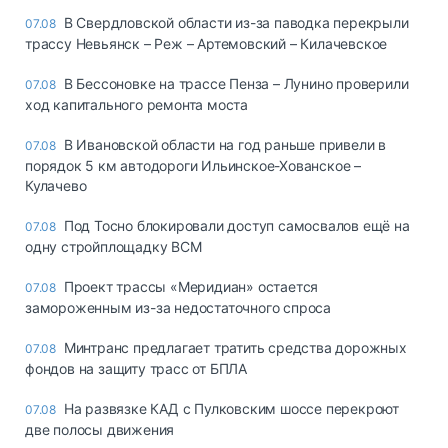
В Свердловской области из-за паводка перекрыли
07.08
трассу Невьянск – Реж – Артемовский – Килачевское
В Бессоновке на трассе Пенза – Лунино проверили
07.08
ход капитального ремонта моста
В Ивановской области на год раньше привели в
07.08
порядок 5 км автодороги Ильинское-Хованское –
Кулачево
Под Тосно блокировали доступ самосвалов ещё на
07.08
одну стройплощадку ВСМ
Проект трассы «Меридиан» остается
07.08
замороженным из-за недостаточного спроса
Минтранс предлагает тратить средства дорожных
07.08
фондов на защиту трасс от БПЛА
На развязке КАД с Пулковским шоссе перекроют
07.08
две полосы движения