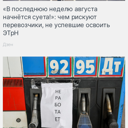
«В последнюю неделю августа
начнётся суета!»: чем рискуют
перевозчики, не успевшие освоить
ЭТрН
Дзен