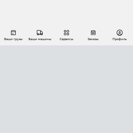
Ваши грузы
Ваши машины
Сервисы
Заказы
Профиль
АВТОМАТИЗАЦИЯ ПЕРЕВОЗОК
Площадки
Заказы
Торги
Тендеры
АТИ-Доки
GPS-мониторинг
АТИ Мессенджер
Цепочки грузов
API ATI.SU
ПОЛЕЗНОЕ
Расчет расстояний
БЕЗОПАСНОСТЬ
Академия ATI.SU
ATI.SU о безопасности