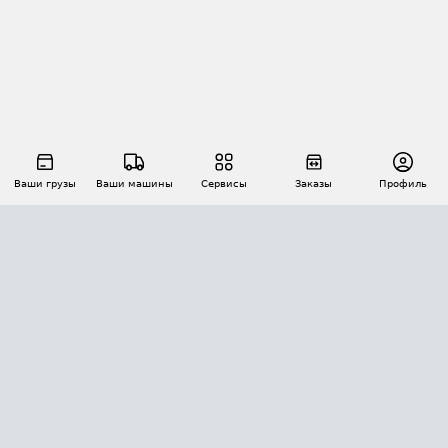
Ваши грузы
Ваши машины
Сервисы
Заказы
Профиль
АВТОМАТИЗАЦИЯ ПЕРЕВОЗОК
Площадки
Заказы
Торги
Тендеры
АТИ-Доки
GPS-мониторинг
АТИ Мессенджер
Цепочки грузов
API ATI.SU
ПОЛЕЗНОЕ