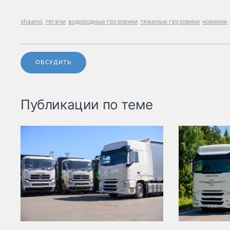
shaanxi
тягачи
водородные грузовики
тяжелые грузовики
новинки
ОБСУДИТЬ
Публикации по теме