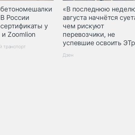
 бетономешалки
«В последнюю недел
 В России
августа начнётся суета
 сертификаты у
чем рискуют
 и Zoomlion
перевозчики, не
успевшие освоить ЭТ
й транспорт
Дзен