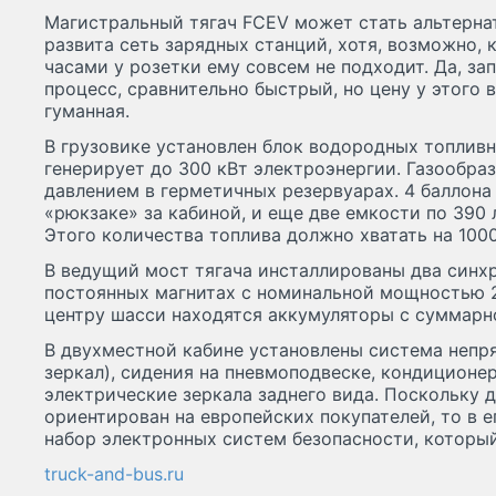
Магистральный тягач FCEV может стать альтернат
развита сеть зарядных станций, хотя, возможно, к
часами у розетки ему совсем не подходит. Да, з
процесс, сравнительно быстрый, но цену у этого 
гуманная.
В грузовике установлен блок водородных топлив
генерирует до 300 кВт электроэнергии. Газообра
давлением в герметичных резервуарах. 4 баллона
«рюкзаке» за кабиной, и еще две емкости по 390 
Этого количества топлива должно хватать на 1000
В ведущий мост тягача инсталлированы два синх
постоянных магнитах с номинальной мощностью 20
центру шасси находятся аккумуляторы с суммарно
В двухместной кабине установлены система непр
зеркал), сидения на пневмоподвеске, кондиционе
электрические зеркала заднего вида. Поскольку
ориентирован на европейских покупателей, то в 
набор электронных систем безопасности, которы
truck-and-bus.ru