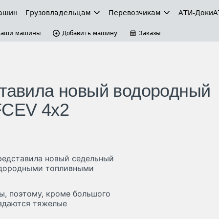
ашин
Грузовладельцам
Перевозчикам
АТИ-Доки
А
Ваши машины
Добавить машину
Заказы
ставила новый водородный
FCEV 4x2
представила новый седельный
водородными топливными
ы, поэтому, кроме большого
оздаются тяжелые