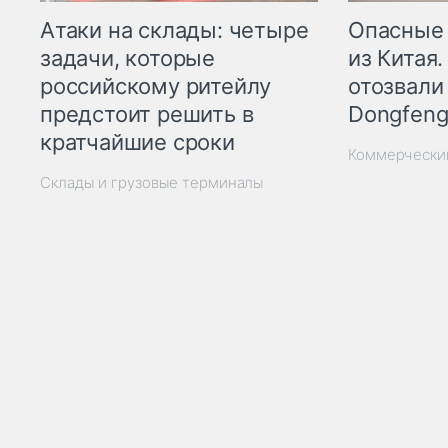
Опасные
Атаки на склады: четыре
из Китая.
задачи, которые
отозвали
российскому ритейлу
Dongfeng
предстоит решить в
кратчайшие сроки
Коммерчески
Склады и грузовые терминалы