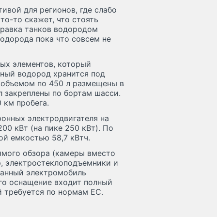
ивой для регионов, где слабо
то-то скажет, что стоять
аправка танков водородом
водорода пока что совсем не
ных элементов, который
зный водород хранится под
 объемом по 450 л размещены в
л закреплены по бортам шасси.
 км пробега.
ронных электродвигателя на
0 кВт (на пике 250 кВт). По
й емкостью 58,7 кВтч.
ямого обзора (камеры вместо
р, электростеклоподъемники и
 данный электромобиль
его оснащение входит полный
й требуется по нормам ЕС.