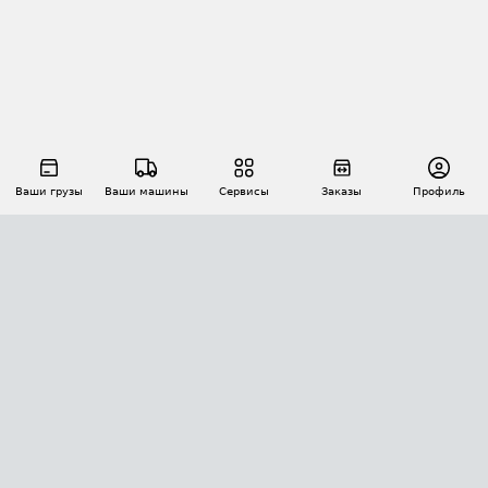
Ваши грузы
Ваши машины
Сервисы
Заказы
Профиль
АВТОМАТИЗАЦИЯ ПЕРЕВОЗОК
Площадки
Заказы
Торги
Тендеры
АТИ-Доки
GPS-мониторинг
АТИ Мессенджер
Цепочки грузов
API ATI.SU
ПОЛЕЗНОЕ
Расчет расстояний