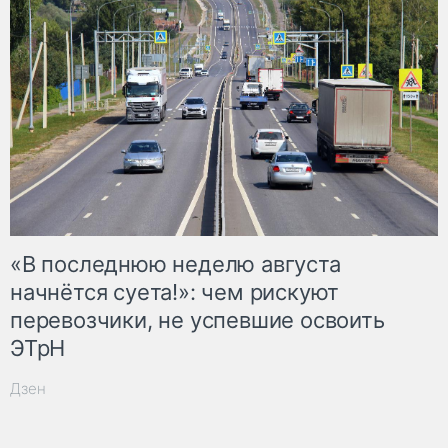
«В последнюю неделю августа
начнётся суета!»: чем рискуют
перевозчики, не успевшие освоить
ЭТрН
Дзен