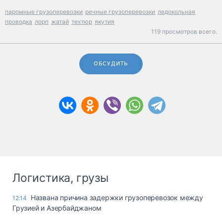
паромные грузоперевозки
речные грузоперевозки
ледокольная
проводка
лорп
жатай
техтюр
якутия
119 просмотров всего.
ОБСУДИТЬ
Логистика, грузы
Названа причина задержки грузоперевозок между
12:14
Грузией и Азербайджаном