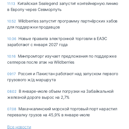
Китайская Sealegend запустит контейнерную линию
11:13
в Европу через Севморпуть
Wildberries запустит программу партнёрских хабов
10:52
для поддержки продавцов
Новые правила электронной торговли в ЕАЭС
10:36
заработают с января 2027 года
Минпромторг изучает предложения по поддержке
10:16
селлеров после атак на Wildberries
Россия и Пакистан работают над запуском первого
09:17
грузового ж/д маршрута
В январе-июле объем погрузки на Забайкальной
08:02
железной дороге вырос на 2,7%
Махачкалинский морской торговый порт нарастил
07.08
перевалку грузов на 45,9% в январе-июле
Все новости