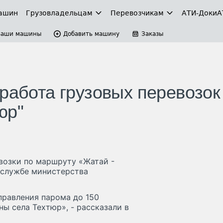
ашин
Грузовладельцам
Перевозчикам
АТИ-Доки
А
Ваши машины
Добавить машину
Заказы
работа грузовых перевозок
юр"
евозки по маршруту «Жатай -
-службе министерства
правления парома до 150
ы села Техтюр», - рассказали в