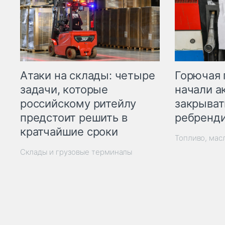
Горючая 
Атаки на склады: четыре
начали а
задачи, которые
закрыват
российскому ритейлу
ребренд
предстоит решить в
кратчайшие сроки
Топливо, мас
Склады и грузовые терминалы