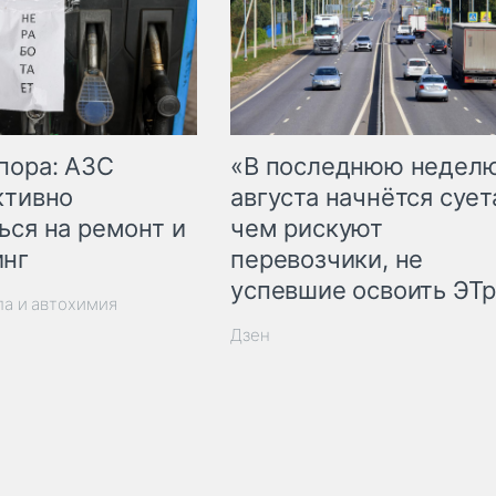
пора: АЗС
«В последнюю недел
ктивно
августа начнётся суета
ься на ремонт и
чем рискуют
инг
перевозчики, не
успевшие освоить ЭТ
ла и автохимия
Дзен