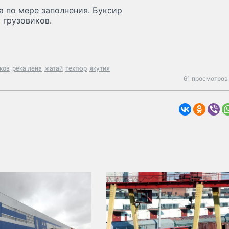
а по мере заполнения. Буксир
 грузовиков.
ков
река лена
жатай
техтюр
якутия
61 просмотров