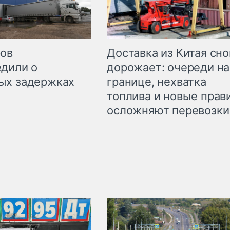
Доставка из Китая сно
ров
дорожает: очереди на
дили о
границе, нехватка
ых задержках
топлива и новые прав
осложняют перевозки