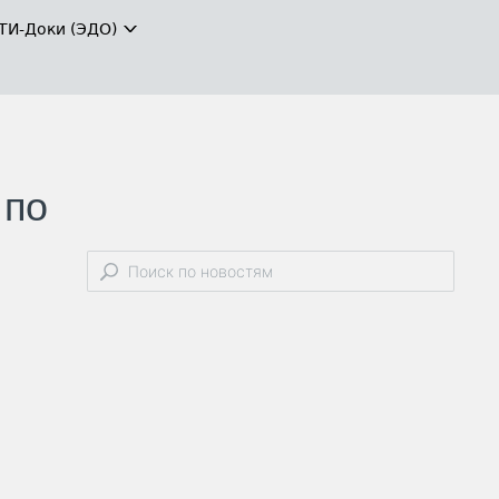
ТИ-Доки (ЭДО)
 по