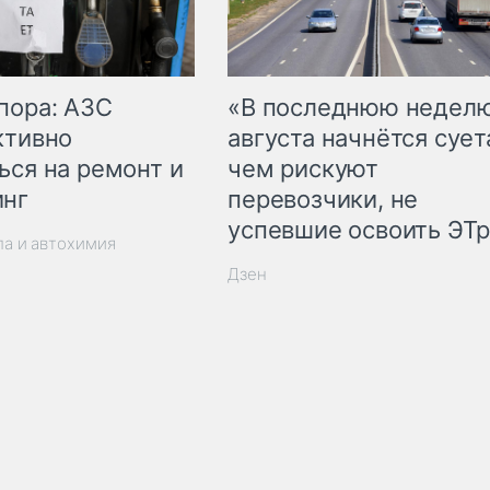
пора: АЗС
«В последнюю недел
ктивно
августа начнётся суета
ься на ремонт и
чем рискуют
инг
перевозчики, не
успевшие освоить ЭТ
ла и автохимия
Дзен