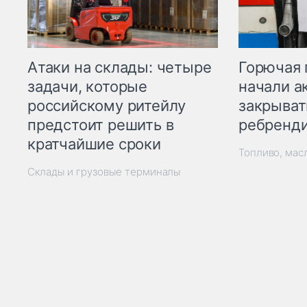
Горючая 
Атаки на склады: четыре
начали а
задачи, которые
закрыват
российскому ритейлу
ребренд
предстоит решить в
кратчайшие сроки
Топливо, мас
Склады и грузовые терминалы