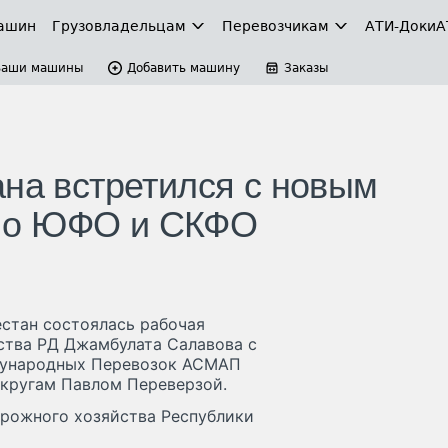
ашин
Грузовладельцам
Перевозчикам
АТИ-Доки
А
Ваши машины
Добавить машину
Заказы
ана встретился с новым
по ЮФО и СКФО
естан состоялась рабочая
ства РД Джамбулата Салавова с
дународных Перевозок АСМАП
кругам Павлом Переверзой.
орожного хозяйства Республики