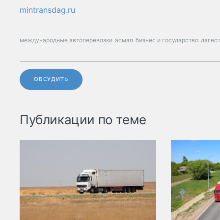
mintransdag.ru
международные автоперевозки
асмап
бизнес и государство
дагес
ОБСУДИТЬ
Публикации по теме