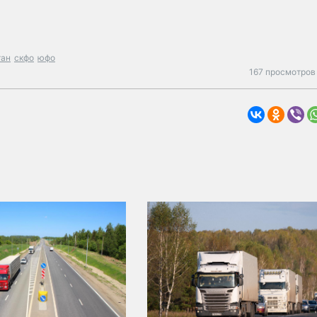
тан
скфо
юфо
167 просмотров 