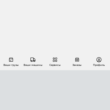
Ваши грузы
Ваши машины
Сервисы
Заказы
Профиль
АВТОМАТИЗАЦИЯ ПЕРЕВОЗОК
Площадки
Заказы
Торги
Тендеры
АТИ-Доки
GPS-мониторинг
АТИ Мессенджер
Цепочки грузов