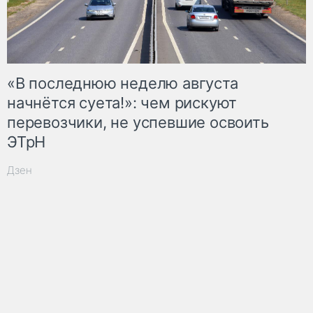
«В последнюю неделю августа
начнётся суета!»: чем рискуют
перевозчики, не успевшие освоить
ЭТрН
Дзен