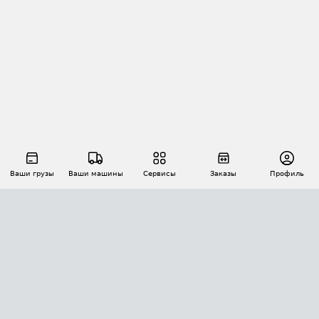
Ваши грузы
Ваши машины
Сервисы
Заказы
Профиль
АВТОМАТИЗАЦИЯ ПЕРЕВОЗОК
Площадки
Заказы
Торги
Тендеры
АТИ-Доки
GPS-мониторинг
АТИ Мессенджер
Цепочки грузов
API ATI.SU