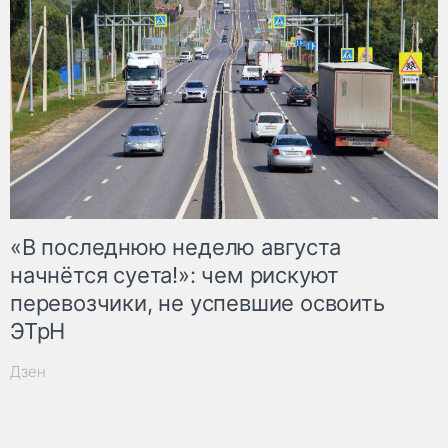
«В последнюю неделю августа
начнётся суета!»: чем рискуют
перевозчики, не успевшие освоить
ЭТрН
Дзен