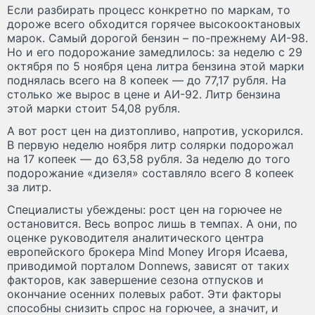
Если разбирать процесс конкретно по маркам, то
дороже всего обходится горячее высокооктановых
марок. Самый дорогой бензин – по-прежнему АИ-98.
Но и его подорожание замедлилось: за неделю с 29
октября по 5 ноября цена литра бензина этой марки
поднялась всего на 8 копеек — до 77,17 рубля. На
столько же вырос в цене и АИ-92. Литр бензина
этой марки стоит 54,08 рубля.
А вот рост цен на дизтопливо, напротив, ускорился.
В первую неделю ноября литр солярки подорожал
на 17 копеек — до 63,58 рубля. За неделю до того
подорожание «дизеля» составляло всего 8 копеек
за литр.
Специалисты убеждены: рост цен на горючее не
остановится. Весь вопрос лишь в темпах. А они, по
оценке руководителя аналитического центра
европейского брокера Mind Money Игоря Исаева,
приводимой порталом Donnews, зависят от таких
факторов, как завершение сезона отпусков и
окончание осенних полевых работ. Эти факторы
способны снизить спрос на горючее, а значит, и