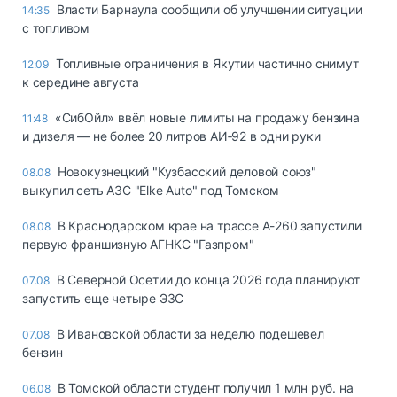
Власти Барнаула сообщили об улучшении ситуации
14:35
с топливом
Топливные ограничения в Якутии частично снимут
12:09
к середине августа
«СибОйл» ввёл новые лимиты на продажу бензина
11:48
и дизеля — не более 20 литров АИ‑92 в одни руки
Новокузнецкий "Кузбасский деловой союз"
08.08
выкупил сеть АЗС "Elke Auto" под Томском
В Краснодарском крае на трассе А-260 запустили
08.08
первую франшизную АГНКС "Газпром"
В Северной Осетии до конца 2026 года планируют
07.08
запустить еще четыре ЭЗС
В Ивановской области за неделю подешевел
07.08
бензин
В Томской области студент получил 1 млн руб. на
06.08