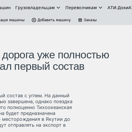
ашин
Грузовладельцам
Перевозчикам
АТИ-Доки
А
Ваши машины
Добавить машину
Заказы
 дорога уже полностью
хал первый состав
й состав с углем. На данный
ью завершена, однако поездка
что полноценно Тихоокеанская
на будет предназначена
о месторождения в Якутии до
дут отправлять на экспорт в