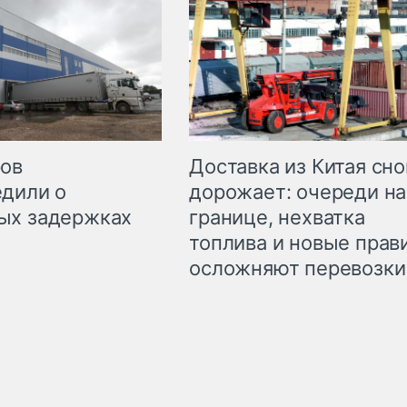
Доставка из Китая сно
ров
дорожает: очереди на
дили о
границе, нехватка
ых задержках
топлива и новые прав
осложняют перевозки