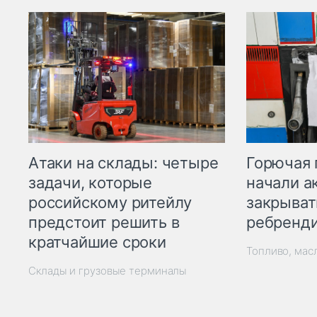
Горючая 
Атаки на склады: четыре
начали а
задачи, которые
закрыват
российскому ритейлу
ребренд
предстоит решить в
кратчайшие сроки
Топливо, мас
Склады и грузовые терминалы