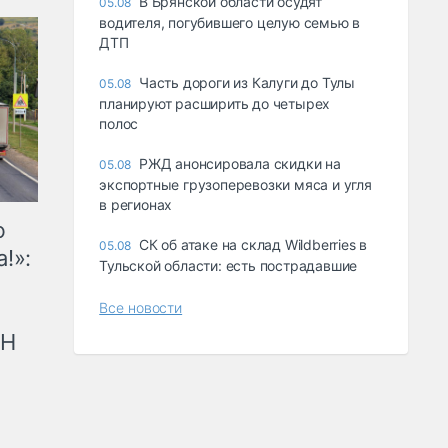
В Брянской области осудят
05.08
водителя, погубившего целую семью в
ДТП
Часть дороги из Калуги до Тулы
05.08
планируют расширить до четырех
полос
РЖД анонсировала скидки на
05.08
экспортные грузоперевозки мяса и угля
в регионах
ю
СК об атаке на склад Wildberries в
05.08
!»:
Тульской области: есть пострадавшие
Все новости
рН