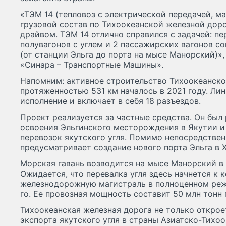
«ТЭМ 14 (тепловоз с электрической передачей, м
грузовой состав по Тихоокеанской железной доро
драйвом. ТЭМ 14 отлично справился с задачей: пе
полувагонов с углем и 2 пассажирских вагонов с
(от станции Эльга до порта на мысе Манорский)»,
«Синара – Транспортные Машины».
Напомним: активное строительство Тихоокеанск
протяженностью 531 км началось в 2021 году. Ли
исполнение и включает в себя 18 разъездов.
Проект реализуется за частные средства. Он был
освоения Эльгинского месторождения в Якутии и
перевозок якутского угля. Помимо непосредствен
предусматривает создание нового порта Эльга в 
Морская гавань возводится на мысе Манорский в
Ожидается, что перевалка угля здесь начнется к 
железнодорожную магистраль в полноценном режи
го. Ее провозная мощность составит 50 млн тонн г
Тихоокеанская железная дорога не только откро
экспорта якутского угля в страны Азиатско-Тихоо