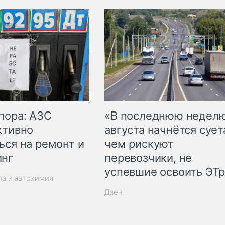
пора: АЗС
«В последнюю недел
ктивно
августа начнётся суета
ься на ремонт и
чем рискуют
инг
перевозчики, не
успевшие освоить ЭТ
ла и автохимия
Дзен