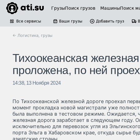
Грузы
Поиск грузов
Машины
Поиск м
Все сервисы
Ваши грузы
Добавить груз
← Логистика, грузы
Тихоокеанская железная
проложена, по ней прое
14:38, 13 Ноября 2024
По Тихоокеанской железной дороге проехал первы
момент прокладка новой магистрали уже полност
была выполнена в тестовом режиме. Ожидается, 
железная дорога заработает в следующем году. О
исключительно для перевозок угля из Эльгинског
порта Эльга в Хабаровском крае, откуда сырье бу
азиатские страны.