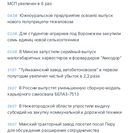
МСП увеличен в 6 раз
Южноуральское предприятие освоило выпуск
04.08
нового полуприцепа-тяжеловоза
Для студентов-аграриев под Воронежем закупили
02.08
семь единиц новой сельхозтехники
В Минске запустили серийный выпуск
02.08
малогабаритных харвестеров и форвардеров "Амкодор"
"Туймазинский завод автобетоновозов" в первом
31.07
полугодии увеличил чистый убыток в 2,2 раза
В России выпустят уменьшенную сборную модель
29.07
карьерного самосвала БЕЛАЗ-7513
В Нижегородской области упростили выдачу
29.07
субсидий на закупку коммунальной и дорожной техники
Минский тракторный завод посетил посол Перу
29.07
для обсуждения расширения сотрудничества