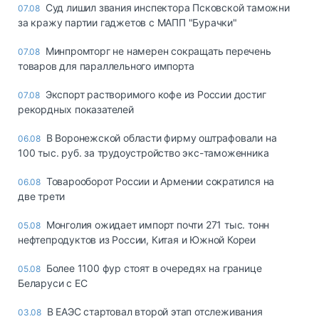
Суд лишил звания инспектора Псковской таможни
07.08
за кражу партии гаджетов с МАПП "Бурачки"
Минпромторг не намерен сокращать перечень
07.08
товаров для параллельного импорта
Экспорт растворимого кофе из России достиг
07.08
рекордных показателей
В Воронежской области фирму оштрафовали на
06.08
100 тыс. руб. за трудоустройство экс-таможенника
Товарооборот России и Армении сократился на
06.08
две трети
Монголия ожидает импорт почти 271 тыс. тонн
05.08
нефтепродуктов из России, Китая и Южной Кореи
Более 1100 фур стоят в очередях на границе
05.08
Беларуси с ЕС
В ЕАЭС стартовал второй этап отслеживания
03.08