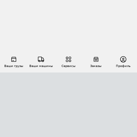
Ваши грузы
Ваши машины
Сервисы
Заказы
Профиль
АВТОМАТИЗАЦИЯ ПЕРЕВОЗОК
Площадки
Заказы
Торги
Тендеры
АТИ-Доки
GPS-мониторинг
АТИ Мессенджер
Цепочки грузов
API ATI.SU