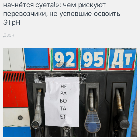
начнётся суета!»: чем рискуют
перевозчики, не успевшие освоить
ЭТрН
Дзен