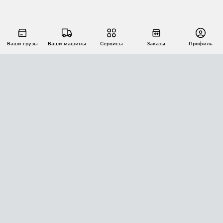
Ваши грузы
Ваши машины
Сервисы
Заказы
Профиль
АВТОМАТИЗАЦИЯ ПЕРЕВОЗОК
Площадки
Заказы
Торги
Тендеры
АТИ-Доки
GPS-мониторинг
АТИ Мессенджер
Цепочки грузов
API ATI.SU
ПОЛЕЗНОЕ
Расчет расстояний
БЕЗОПАСНОСТЬ
Академия ATI.SU
ATI.SU о безопасности
Звезды ATI.SU на вашем сайте
КОНТАКТЫ И ТАРИФЫ
Памятка по проверке контрагентов
Индекс ATI.SU FTL РФ