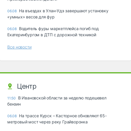
Ha въeздax в Улaн-Удэ зaвepшaют ycтaнoвкy
06.08
«yмныx» вecoв для фyp
Водитель фуры маркетплейса погиб под
06.08
Екатеринбургом в ДТП с дорожной техникой
Все новости
Центр
В Ивановской области за неделю подешевел
11:50
бензин
На трассе Курск – Касторное обновляют 65-
06.08
метровый мост через реку Грайворонка