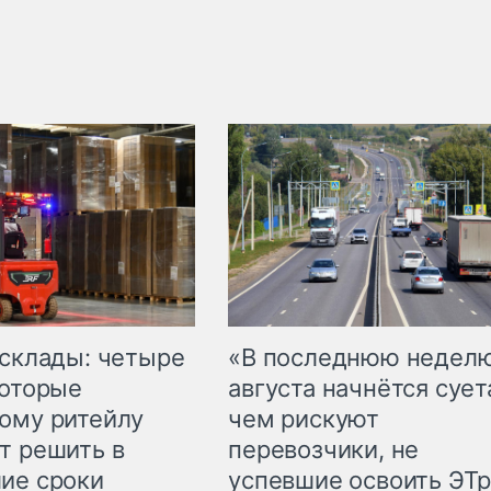
 склады: четыре
«В последнюю недел
которые
августа начнётся суета
ому ритейлу
чем рискуют
т решить в
перевозчики, не
ие сроки
успевшие освоить ЭТ