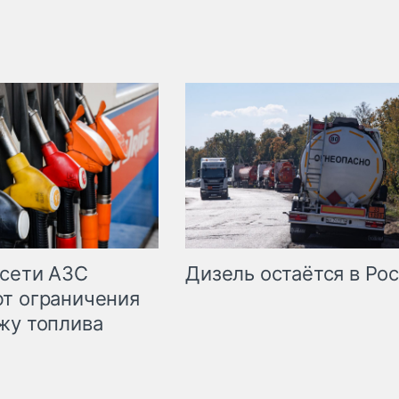
сети АЗС
Дизель остаётся в Ро
т ограничения
жу топлива