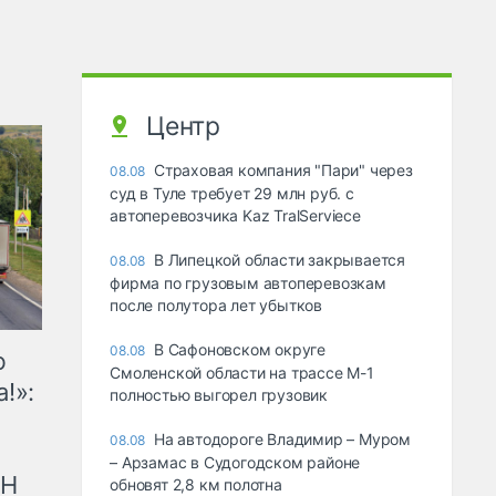
Центр
Страховая компания "Пари" через
08.08
суд в Туле требует 29 млн руб. с
автоперевозчика Kaz TralServiece
В Липецкой области закрывается
08.08
фирма по грузовым автоперевозкам
после полутора лет убытков
В Сафоновском округе
08.08
ю
Смоленской области на трассе М-1
!»:
полностью выгорел грузовик
На автодороге Владимир – Муром
08.08
– Арзамас в Судогодском районе
рН
обновят 2,8 км полотна