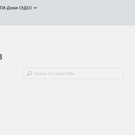
ТИ-Доки (ЭДО)
в