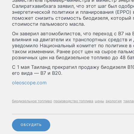
Заместитель премьер-министра и министр энерг
Салиратхавибхага заявил, что этот шаг был одобр
энергетической политики и планирования (EPPO) в
поможет снизить стоимость биодизеля, который 
стоимости пальмового масла.
Он заверил автомобилистов, что переход с B7 на 
влияния на двигатели их транспортных средств и
уведомило Национальный комитет по политике в 
таком изменении. Ранее рост цен на сырое пальм
розничных цен на биодизельное топливо до 48 бат
С 1 мая Таиланд прекратил продажу биодизеля B10
его вида — B7 и B20.
oleoscope.com
биодизельное топливо
производство топлива
цены
экология
таила
ОБСУДИТЬ