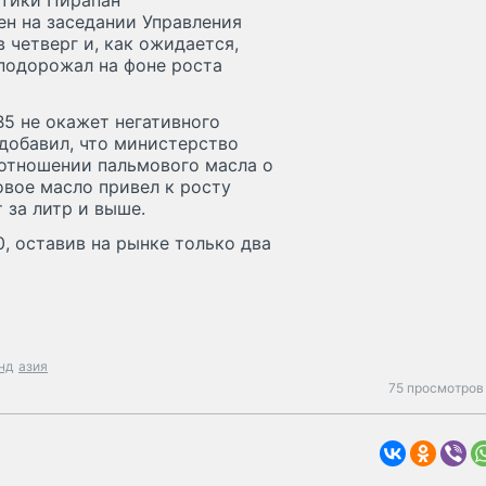
етики Пирапан
ен на заседании Управления
 четверг и, как ожидается,
подорожал на фоне роста
B5 не окажет негативного
 добавил, что министерство
отношении пальмового масла о
овое масло привел к росту
 за литр и выше.
, оставив на рынке только два
нд
азия
75 просмотров 