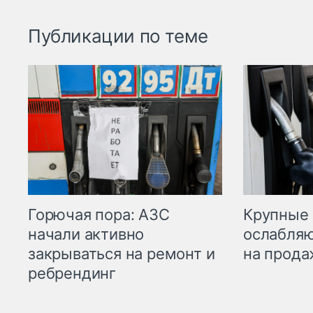
Публикации по теме
Горючая пора: АЗС
Крупные 
начали активно
ослабляю
закрываться на ремонт и
на прода
ребрендинг