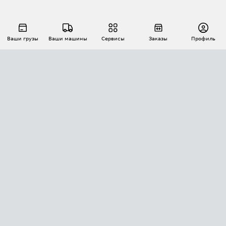
Ваши грузы
Ваши машины
Сервисы
Заказы
Профиль
АВТОМАТИЗАЦИЯ ПЕРЕВОЗОК
Площадки
Заказы
Торги
Тендеры
АТИ-Доки
GPS-мониторинг
АТИ Мессенджер
Цепочки грузов
API ATI.SU
ПОЛЕЗНОЕ
Расчет расстояний
БЕЗОПАСНОСТЬ
Академия ATI.SU
ATI.SU о безопасности
Звезды ATI.SU на вашем сайте
КОНТАКТЫ И ТАРИФЫ
Памятка по проверке контрагентов
Индекс ATI.SU FTL РФ
О системе ATI.SU
Светофор+