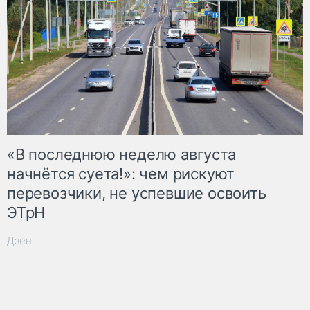
«В последнюю неделю августа
начнётся суета!»: чем рискуют
перевозчики, не успевшие освоить
ЭТрН
Дзен