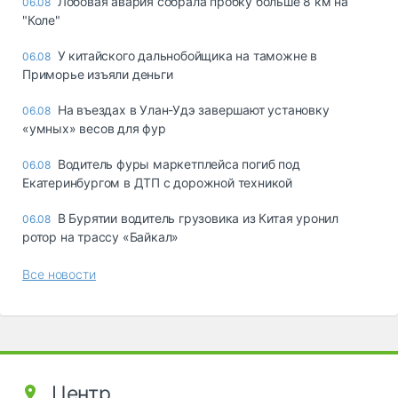
Лобовая авария собрала пробку больше 8 км на
06.08
"Коле"
У китайского дальнобойщика на таможне в
06.08
Приморье изъяли деньги
Ha въeздax в Улaн-Удэ зaвepшaют ycтaнoвкy
06.08
«yмныx» вecoв для фyp
Водитель фуры маркетплейса погиб под
06.08
Екатеринбургом в ДТП с дорожной техникой
В Бурятии водитель грузовика из Китая уронил
06.08
ротор на трассу «Байкал»
Все новости
Центр