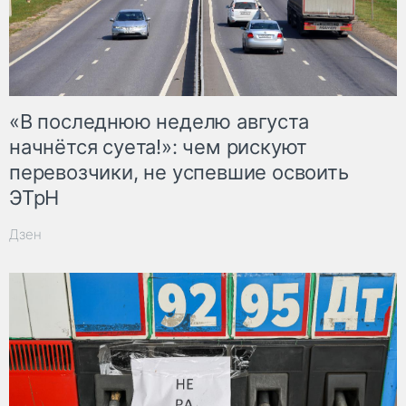
«В последнюю неделю августа
начнётся суета!»: чем рискуют
перевозчики, не успевшие освоить
ЭТрН
Дзен