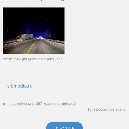
фото: полиция Красноярского края
sibmedia.ru
дтп с автобусом
р-257
красноярский край
167 просмотров всего.
ОБСУДИТЬ