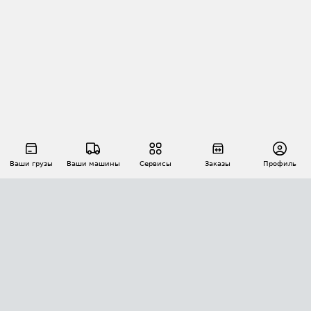
Ваши грузы
Ваши машины
Сервисы
Заказы
Профиль
АВТОМАТИЗАЦИЯ ПЕРЕВОЗОК
Площадки
Заказы
Торги
Тендеры
АТИ-Доки
GPS-мониторинг
АТИ Мессенджер
Цепочки грузов
API ATI.SU