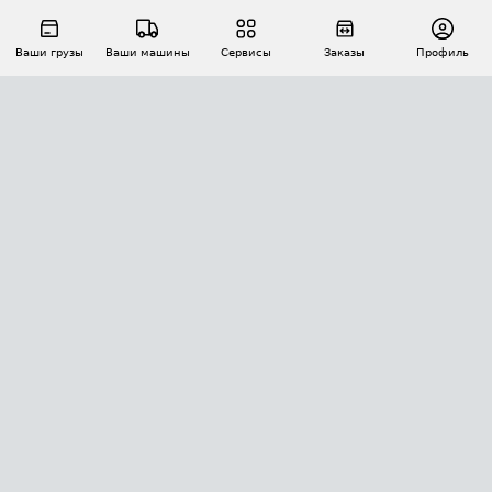
Ваши грузы
Ваши машины
Сервисы
Заказы
Профиль
АВТОМАТИЗАЦИЯ ПЕРЕВОЗОК
Площадки
Заказы
Торги
Тендеры
АТИ-Доки
GPS-мониторинг
АТИ Мессенджер
Цепочки грузов
API ATI.SU
ПОЛЕЗНОЕ
Расчет расстояний
БЕЗОПАСНОСТЬ
Академия ATI.SU
ATI.SU о безопасности
Звезды ATI.SU на вашем сайте
КОНТАКТЫ И ТАРИФЫ
Памятка по проверке контрагентов
Индекс ATI.SU FTL РФ
О системе ATI.SU
Светофор+
Средние ставки
ИНФОРМАЦИЯ
Контактная информация
Страхование