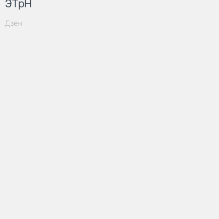
ЭТрН
Дзен