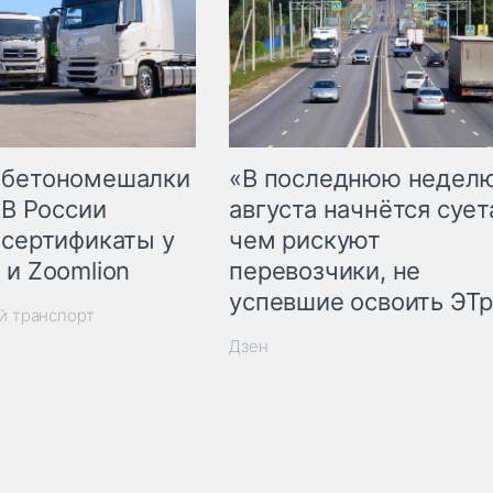
 бетономешалки
«В последнюю недел
 В России
августа начнётся суета
 сертификаты у
чем рискуют
 и Zoomlion
перевозчики, не
успевшие освоить ЭТ
й транспорт
Дзен