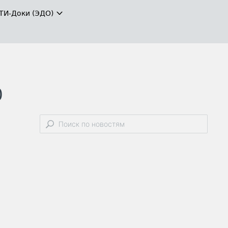
ТИ-Доки (ЭДО)
0