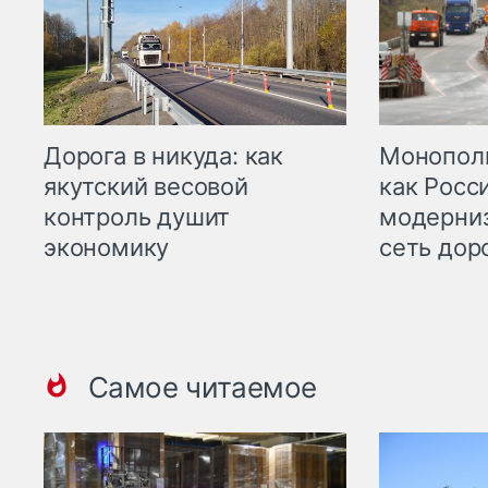
Дорога в никуда: как
Монополи
якутский весовой
как Росс
контроль душит
модерни
экономику
сеть дор
Самое читаемое