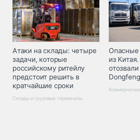
Опасные
Атаки на склады: четыре
из Китая.
задачи, которые
отозвали
российскому ритейлу
Dongfeng
предстоит решить в
кратчайшие сроки
Коммерчески
Склады и грузовые терминалы