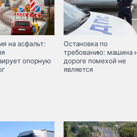
Остановка по
я на асфальт:
требованию: машина 
ия
дороге помехой не
зирует опорную
является
ог