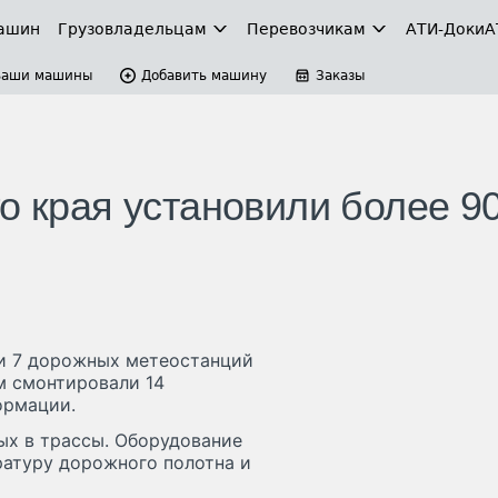
ашин
Грузовладельцам
Перевозчикам
АТИ-Доки
А
Ваши машины
Добавить машину
Заказы
о края установили более 9
ли 7 дорожных метеостанций
ям смонтировали 14
ормации.
ых в трассы. Оборудование
ратуру дорожного полотна и