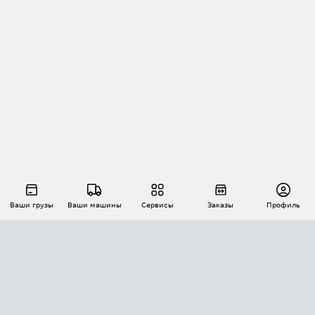
Ваши грузы
Ваши машины
Сервисы
Заказы
Профиль
АВТОМАТИЗАЦИЯ ПЕРЕВОЗОК
Площадки
Заказы
Торги
Тендеры
АТИ-Доки