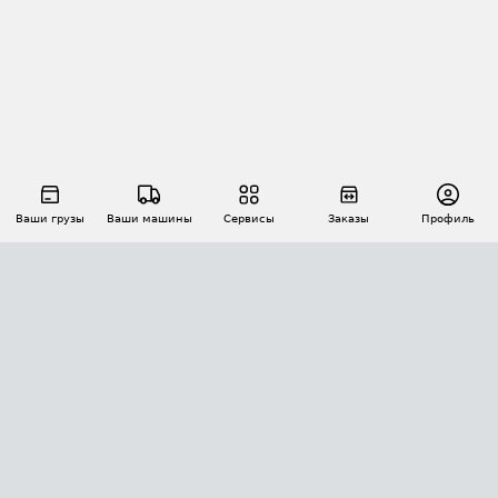
Ваши грузы
Ваши машины
Сервисы
Заказы
Профиль
АВТОМАТИЗАЦИЯ ПЕРЕВОЗОК
Площадки
Заказы
Торги
Тендеры
АТИ-Доки
GPS-мониторинг
АТИ Мессенджер
Цепочки грузов
API ATI.SU
ПОЛЕЗНОЕ