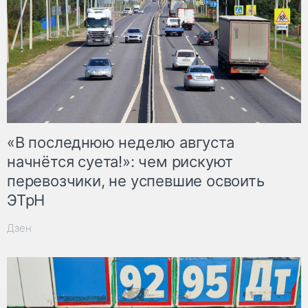
«В последнюю неделю августа
начнётся суета!»: чем рискуют
перевозчики, не успевшие освоить
ЭТрН
Дзен