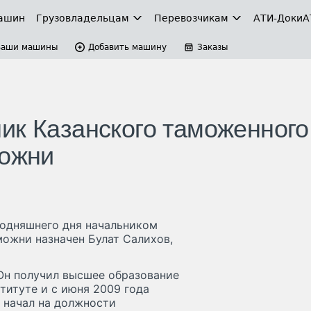
ашин
Грузовладельцам
Перевозчикам
АТИ-Доки
А
Ваши машины
Добавить машину
Заказы
ик Казанского таможенного
можни
одняшнего дня начальником
можни назначен Булат Салихов,
 Он получил высшее образование
титуте и с июня 2009 года
 начал на должности