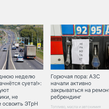
Горючая пора: АЗС
еднюю неделю
начали активно
ачнётся суета!»:
закрываться на ремон
куют
ребрендинг
ики, не
 освоить ЭТрН
Топливо, масла и автохимия