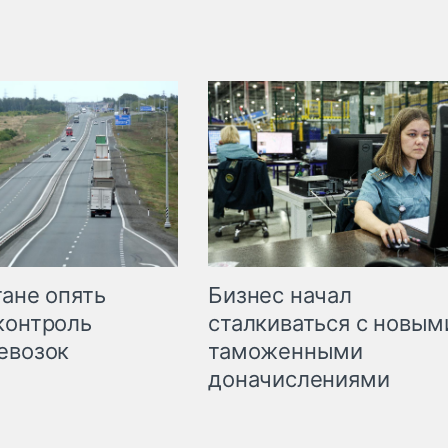
Бизнес начал
тане опять
сталкиваться с новым
контроль
таможенными
евозок
доначислениями