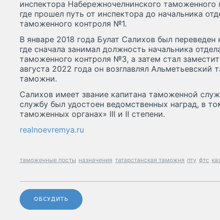
инспектора Набережночелнинского таможенного 
где прошел путь от инспектора до начальника от
таможенного контроля №1.
В январе 2018 года Булат Салихов был переведен
где сначала занимал должность начальника отде
таможенного контроля №3, а затем стал заместит
августа 2022 года он возглавлял Альметьевский 
таможни.
Салихов имеет звание капитана таможенной служ
службу был удостоен ведомственных наград, в то
таможенных органах» III и II степени.
realnoevremya.ru
таможенные посты
назначения
татарстанская таможня
пту
фтс
ка
ОБСУДИТЬ